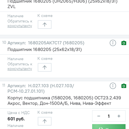
Подшипник 1680205 (UH206S/H306) (25х62х18/31)
ZVL
К схеме
Наличие
Обратитесь к
консультанту
10
1680205АК7С17 (1680205)
Подшипник 1680205 (25х62х18/31)
К схеме
Наличие
Обратитесь к
консультанту
11
Н.027.103 (Н.027.103/
РСМ-10.27.01.101)
Корпус подшипника (1580206, 1680205) ОСТ23.2.439
Акрос, Вектор, Дон-1500А/Б, Нива, Нива-Эффект
К схеме
Цена с НДС
−
+
601 руб.
Наличие