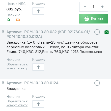
К схеме
Цена с НДС
−
+
392 руб.
Наличие
Купить
9
РСМ-10.10.30.032 (КЗР 0217604-01/
РСМ-10.10.30.012А)
Звездочка (z= 6, d вала=25 мм.) датчика оборотов
зерновых колосовых шнеков, вентилятора очистки
Есиль-740,КЗС-812,Есиль-760,КЗС-1218 Гомсельмаш
К схеме
Наличие
Обратитесь к
консультанту
9
РСМ-10.10.30.012А
Звездочка
К схеме
Наличие
Обратитесь к
консультанту