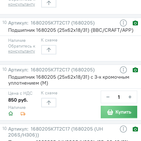
консультанту
10
1680205К7Т2С17 (1680205)
Подшипник 1680205 (25х62х18/31) (BBC/CRAFT/APP)
К схеме
Наличие
Обратитесь к
консультанту
10
1680205К7Т2С17 (1680205)
Подшипник 1680205 (25х62х18/31) с 3-х кромочным
уплотнением (М)
К схеме
Цена с НДС
−
+
850 руб.
Наличие
Купить
10
1680205К7Т2С17 (1680205 (UH
206S/H306))