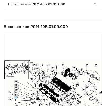
Блок шнеков РСМ-10Б.01.05.000
Блок шнеков РСМ-10Б.01.05.000
17
18
19
20
21
22
28
29
23
24
25
26
27
16
15
30
14
31
32
33
13
45
34
11
12
10
36
37
9
46
8
38
7
22
35
4
3
2
1
6