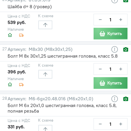
Шайба d= 8 (гровер)
К схеме
Цена с НДС
−
+
539 руб.
Наличие
Купить
27
М8х30 (М8х30х1,25)
Болт М 8х 30х1,25 шестигранная головка, класс 5.8
К схеме
Цена с НДС
−
+
396 руб.
Наличие
Купить
28
М6-6gх20.48.016 (М6х20х1,0)
Болт М 6х 20х1,0 шестигранная головка, класс 5.8,
полная резьба
К схеме
Цена с НДС
−
+
331 руб.