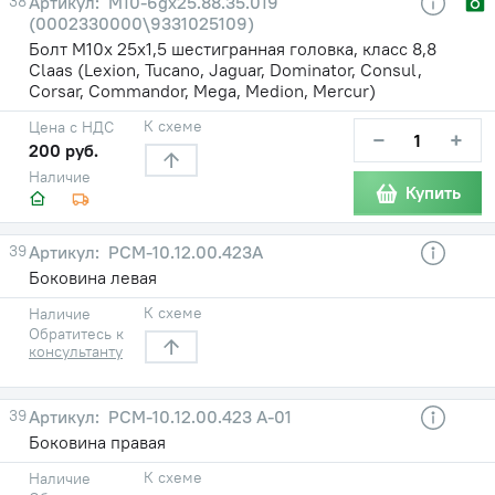
38
М10-6gх25.88.35.019
(0002330000\9331025109)
Болт М10х 25х1,5 шестигранная головка, класс 8,8
Claas (Lexion, Tucano, Jaguar, Dominator, Consul,
Corsar, Commandor, Mega, Medion, Mercur)
К схеме
Цена с НДС
−
+
200 руб.
Наличие
Купить
39
РСМ-10.12.00.423А
Боковина левая
К схеме
Наличие
Обратитесь к
консультанту
39
РСМ-10.12.00.423 А-01
Боковина правая
К схеме
Наличие