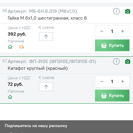
66
М6-6Н.6.019 (М6х1,0)
Гайка М 6х1,0 шестигранная, класс 6
К схеме
Цена с НДС
−
+
392 руб.
Наличие
Купить
67
ФП-310Е (ФП310Е/ФП310Е-01)
Катафот круглый (красный)
К схеме
Цена с НДС
−
+
72 руб.
Наличие
Купить
Подпишитесь на нашу рассылку