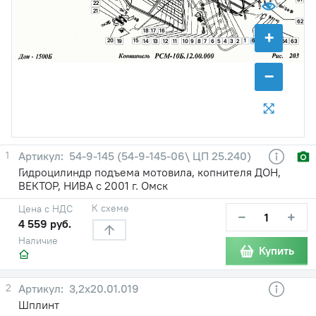
22
21
62
+
17
18
16
20
15
1
67
13
12
11
10
9
8
7
5
4
3
2
66
65
64
63
19
14
6
−
1
54-9-145 (54-9-145-06\ ЦП 25.240)
Гидроцилиндр подъема мотовила, копнителя ДОН,
ВЕКТОР, НИВА с 2001 г. Омск
К схеме
Цена с НДС
−
+
4 559 руб.
Наличие
Купить
2
3,2x20.01.019
Шплинт