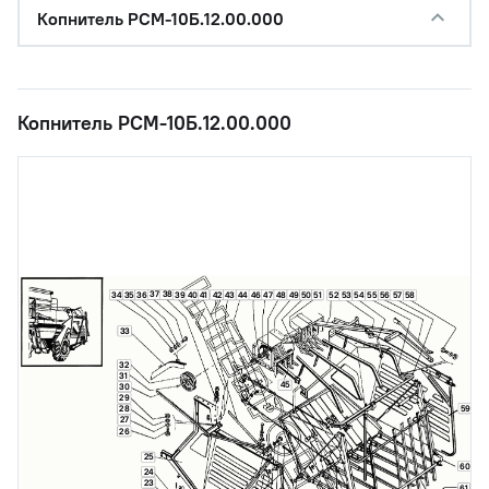
Копнитель РСМ-10Б.12.00.000
Копнитель РСМ-10Б.12.00.000
37
38
34
35
36
39
40
41
42
43
44
46
47
48
49
50
51
56
52
53
54
55
57
58
33
32
31
45
30
29
59
28
27
26
25
60
24
23
61