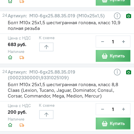
24
М10-6gх25.88.35.019 (М10х25х1,5)
Болт М10х 25х1,5 шестигранная головка, класс 10,9
полная резьба
К схеме
Цена с НДС
−
+
683 руб.
Наличие
Купить
24
М10-6gх25.88.35.019
(0002330000\9331025109)
Болт М10х 25х1,5 шестигранная головка, класс 8,8
Claas (Lexion, Tucano, Jaguar, Dominator, Consul,
Corsar, Commandor, Mega, Medion, Mercur)
К схеме
Цена с НДС
−
+
200 руб.
Наличие
Купить