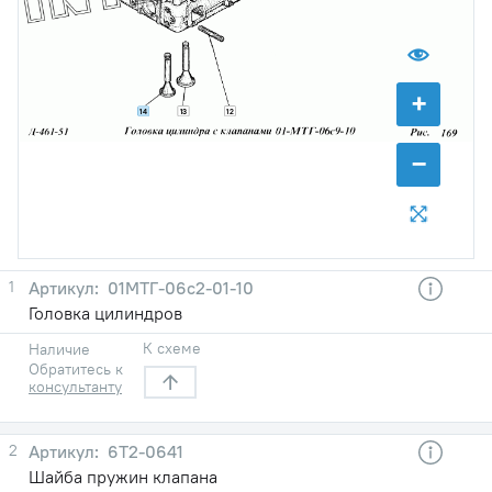
+
14
13
12
−
1
01МТГ-06с2-01-10
Головка цилиндров
К схеме
Наличие
Обратитесь к
консультанту
2
6Т2-0641
Шайба пружин клапана