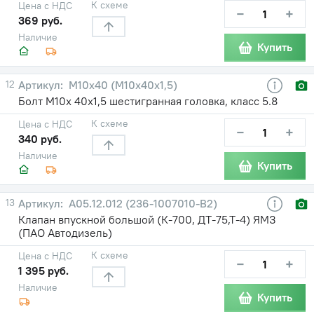
К схеме
Цена с НДС
−
+
369 руб.
Наличие
Купить
12
М10x40 (М10х40х1,5)
Болт М10х 40х1,5 шестигранная головка, класс 5.8
К схеме
Цена с НДС
−
+
340 руб.
Наличие
Купить
13
А05.12.012 (236-1007010-В2)
Клапан впускной большой (К-700, ДТ-75,Т-4) ЯМЗ
(ПАО Автодизель)
К схеме
Цена с НДС
−
+
1 395 руб.
Наличие
Купить