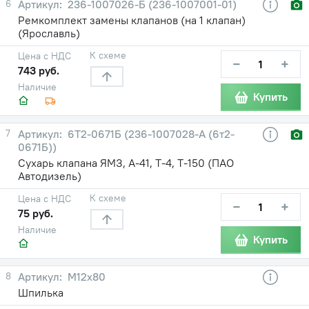
6
236-1007026-Б (236-1007001-01)
Ремкомплект замены клапанов (на 1 клапан)
(Ярославль)
К схеме
Цена с НДС
−
+
743 руб.
Наличие
Купить
7
6Т2-0671Б (236-1007028-А (6т2-
0671Б))
Сухарь клапана ЯМЗ, А-41, Т-4, Т-150 (ПАО
Автодизель)
К схеме
Цена с НДС
−
+
75 руб.
Наличие
Купить
8
М12x80
Шпилька