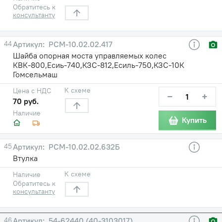
Обратитесь к
консультанту
44
РСМ-10.02.02.417
Шайба опорная моста управляемых колес
КВК-800,Есиь-740,КЗС-812,Есиль-750,КЗС-10К
Гомсельмаш
К схеме
Цена с НДС
−
+
70 руб.
Наличие
Купить
45
РСМ-10.02.02.632Б
Втулка
К схеме
Наличие
Обратитесь к
консультанту
46
54-62440 (40-3103017)