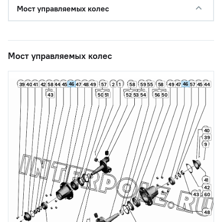
Мост управляемых колес
Мост управляемых колес
46
46
39
40
41
42
58
44
45
47
48
49
57
2
1
59
55
58
49
47
57
45
44
58
43
50
51
52
53
54
56
50
40
39
9
41
42
60
43
48