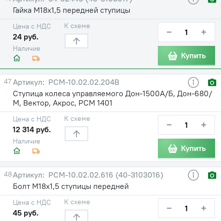
Гайка М18х1,5 передней ступицы
К схеме
Цена с НДС
−
+
24 руб.
Наличие
Купить
47
РСМ-10.02.02.204В
Ступица колеса управляемого Дон-1500А/Б, Дон-680/
М, Вектор, Акрос, РСМ 1401
К схеме
Цена с НДС
−
+
12 314 руб.
Наличие
Купить
48
РСМ-10.02.02.616 (40-3103016)
Болт М18х1,5 ступицы передней
К схеме
Цена с НДС
−
+
45 руб.