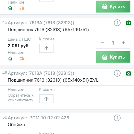
Наличие
Купить
49
7613А (7613 (32313))
Подшипник 7613 (32313) (65х140х51)
К схеме
Цена с НДС
−
+
2 091 руб.
Наличие
Купить
49
7613А (7613 (32313))
Подшипник 7613 (32313) (65х140х51) ZVL
К схеме
Наличие
Обратитесь к
консультанту
50
РСМ-10.02.02.426
Обойма
К схеме