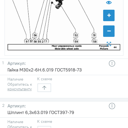
+
−
56
52
51
57
1
9
58
55
2
59
58
1
Гайка М30х2-6H.6.019 ГОСТ5918-73
К схеме
Наличие
Обратитесь к
консультанту
2
Шплинт 6,3x63.019 ГОСТ397-79
К схеме
Наличие
Обратитесь к