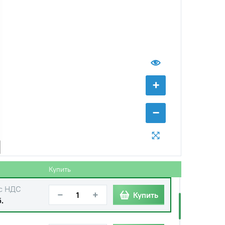
+
−
с НДС
−
+
Купить
руб.
Купить
с НДС
−
+
Купить
.