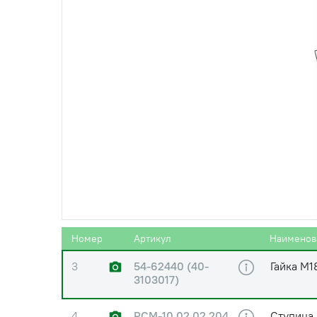
1
РСМ-10.02.02.632
Втулка
Б
2
7610А (7610
Подшипни
(32310))
2
7610А (7610
Подшипни
(32310))
ZVL
2
7610А (7610
Подшипни
(32310))
(М)
Номер
Артикул
Наименов
3
54-62440 (40-
Гайка М1
3103017)
4
РСМ-10.02.02.204
Ступица