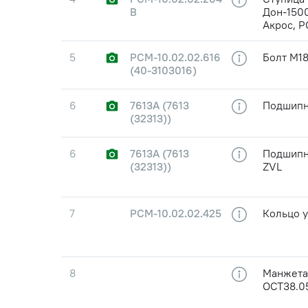
В
Дон-1500
Акрос, Р
5
РСМ-10.02.02.616
Болт М18
(40-3103016)
6
7613А (7613
Подшипни
(32313))
6
7613А (7613
Подшипни
(32313))
ZVL
7
РСМ-10.02.02.425
Кольцо 
8
Манжета 
ОСТ38.0