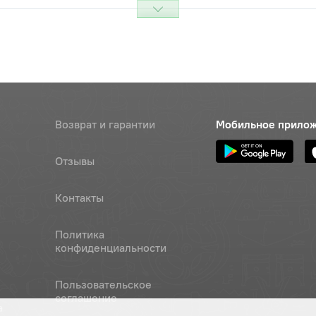
Наличие
Обратитесь к
консультанту
 с обоймой
Наличие
Обратитесь к
консультанту
Возврат и гарантии
Мобильное прило
сальника
Наличие
Отзывы
Обратитесь к
консультанту
Контакты
ста
Наличие
Обратитесь к
Политика
консультанту
конфиденциальности
оворотный
Наличие
Пользовательское
Обратитесь к
соглашение
консультанту
а