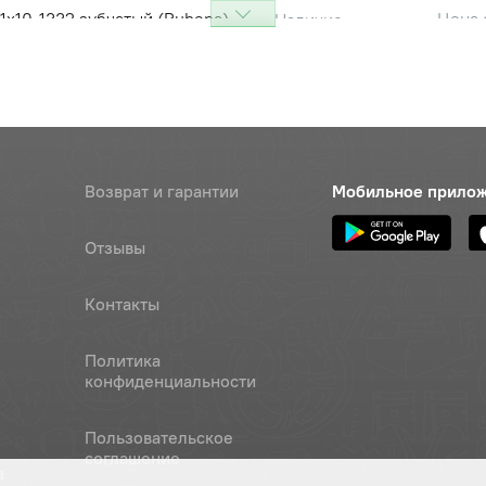
1х10-1332 зубчатый (Rubena)
Цена 
Наличие
1 365 
риводной В(Б)-1360 (К.)
Цена 
Наличие
320 р
Возврат и гарантии
Мобильное прило
Отзывы
Контакты
Политика
конфиденциальности
Пользовательское
соглашение
а