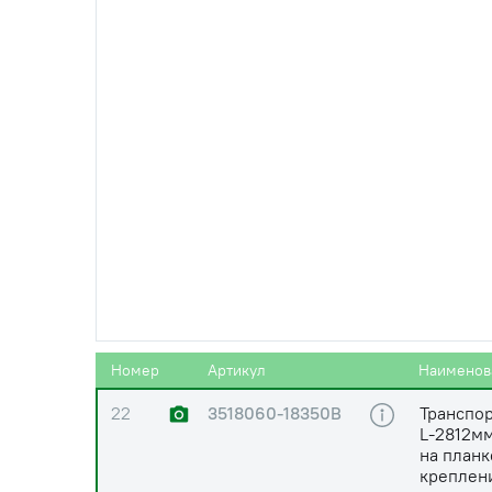
20
РСМ 6201251
Ремень м
(4НВ-3765 La)
3750 ) (К
20
РСМ 6201251
Ремень 
(4НВ-3765)
(Rubena)
21
(12А-1 \ПР-19,05-
Цепь ПР-
31,8)
Нива, Ен
21
(12А-1 \60-1)
Цепь ПР-
(DBC)
Номер
Артикул
Наименов
22
3518060-18350В
Транспо
L-2812мм
на план
креплен