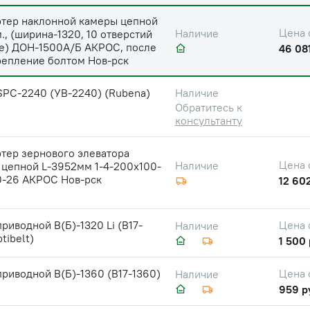
ртер наклонной камеры цепной
Цена 
Наличие
., (ширина-1320, 10 отверстий
ке) ДОН-1500А/Б АКРОС, после
46 081
репление болтом Нов-рск
SPC-2240 (УВ-2240) (Rubena)
Наличие
Обратитесь к
консультанту
тер зернового элеватора
Цена 
Наличие
 цепной L-3952мм 1-4-200х100-
0-26 АКРОС Нов-рск
12 602
риводной В(Б)-1320 Li (В17-
Цена 
Наличие
tibelt)
1 500 
риводной В(Б)-1360 (В17-1360)
Цена 
Наличие
959 р