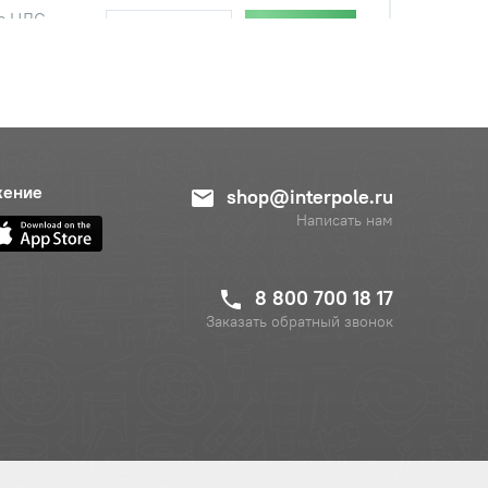
с НДС
−
+
Купить
руб.
с НДС
−
+
Купить
уб.
жение
shop@interpole.ru
Написать нам
8 800 700 18 17
Заказать обратный звонок