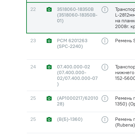
22
3518060-18350В
Транспо
(3518060-18350В-
L-2812мм
01)
на план
2008г. к
23
РСМ 6201263
Ремень 
(SPC-2240)
24
07.400.000-02
Транспор
(07.400.000-
нижнего
02/07.400.000-07
152-560
)
25
(AP1000217/62010
Ремень п
28)
1350) (Op
25
(В(Б)-1360)
Ремень п
(Rubena)