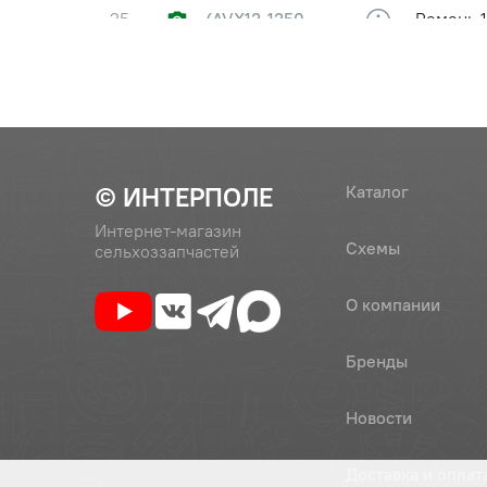
25
(AVX13-1350
Ремень 1
La/XPA-1332 Lw)
25
(В-1360 Lw)
Ремень п
© ИНТЕРПОЛЕ
Каталог
Интернет-магазин
Схемы
сельхоззапчастей
О компании
Бренды
Новости
Доставка и оплат