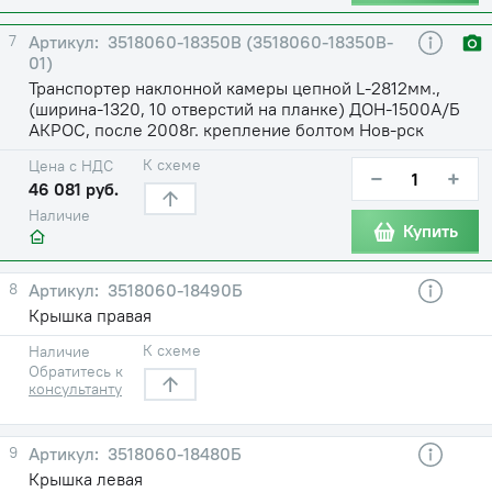
7
3518060-18350В (3518060-18350В-
01)
Транспортер наклонной камеры цепной L-2812мм.,
(ширина-1320, 10 отверстий на планке) ДОН-1500А/Б
АКРОС, после 2008г. крепление болтом Нов-рск
К схеме
Цена с НДС
−
+
46 081 руб.
Наличие
Купить
8
3518060-18490Б
Крышка правая
К схеме
Наличие
Обратитесь к
консультанту
9
3518060-18480Б
Крышка левая