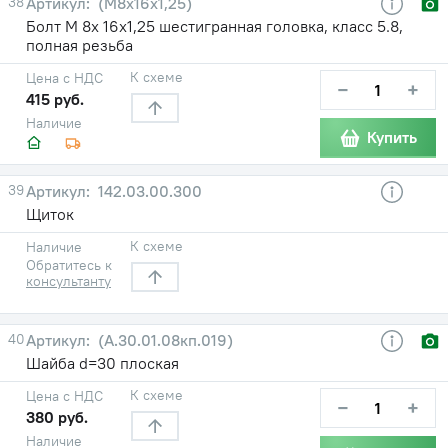
38
(М8х16х1,25)
Болт М 8х 16х1,25 шестигранная головка, класс 5.8,
полная резьба
К схеме
Цена с НДС
−
+
415 руб.
Наличие
Купить
39
142.03.00.300
Щиток
К схеме
Наличие
Обратитесь к
консультанту
40
(А.30.01.08кп.019)
Шайба d=30 плоская
К схеме
Цена с НДС
−
+
380 руб.
Наличие