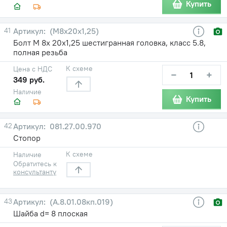
Купить
41
(М8х20х1,25)
Болт М 8х 20х1,25 шестигранная головка, класс 5.8,
полная резьба
К схеме
Цена с НДС
−
+
349 руб.
Наличие
Купить
42
081.27.00.970
Стопор
К схеме
Наличие
Обратитесь к
консультанту
43
(А.8.01.08кп.019)
Шайба d= 8 плоская