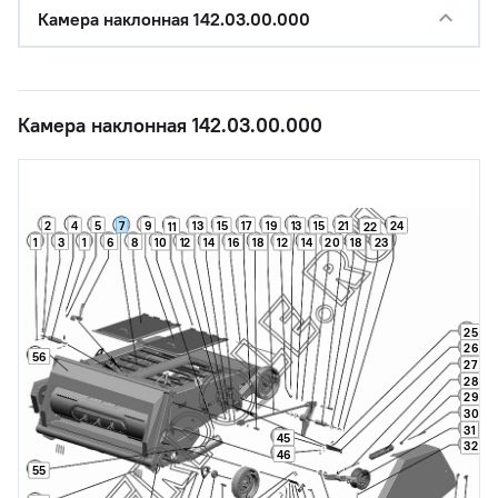
Камера наклонная 142.03.00.000
Камера наклонная 142.03.00.000
5
17
19
21
2
4
7
9
13
15
13
15
24
11
22
1
3
6
8
1
10
12
14
16
18
12
14
20
18
23
25
26
56
27
28
29
30
31
45
32
46
55