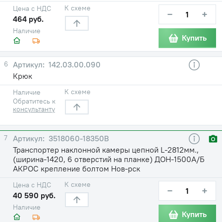
К схеме
Цена с НДС
−
+
464 руб.
Наличие
Купить
6
142.03.00.090
Крюк
К схеме
Наличие
Обратитесь к
консультанту
7
3518060-18350В
Транспортер наклонной камеры цепной L-2812мм.,
(ширина-1420, 6 отверстий на планке) ДОН-1500А/Б
АКРОС крепление болтом Нов-рск
К схеме
Цена с НДС
−
+
40 590 руб.
Наличие
Купить