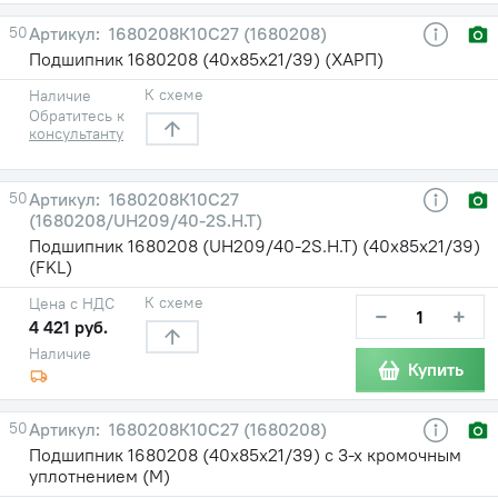
50
1680208К10С27 (1680208)
Подшипник 1680208 (40х85х21/39) (ХАРП)
К схеме
Наличие
Обратитесь к
консультанту
50
1680208К10С27
(1680208/UH209/40-2S.H.T)
Подшипник 1680208 (UH209/40-2S.H.T) (40х85х21/39)
(FKL)
К схеме
Цена с НДС
−
+
4 421 руб.
Наличие
Купить
50
1680208К10С27 (1680208)
Подшипник 1680208 (40х85х21/39) с 3-х кромочным
уплотнением (М)