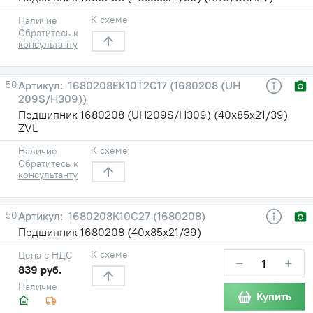
К схеме
Наличие
Обратитесь к
консультанту
50
1680208ЕК10Т2С17 (1680208 (UH
209S/H309))
Подшипник 1680208 (UH209S/H309) (40х85х21/39)
ZVL
К схеме
Наличие
Обратитесь к
консультанту
50
1680208К10С27 (1680208)
Подшипник 1680208 (40х85х21/39)
К схеме
Цена с НДС
−
+
839 руб.
Наличие
Купить