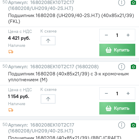
50
1680208ЕК10Т2С17
(1680208/UH209/40-2S.H.T)
Подшипник 1680208 (UH209/40-2S.H.T) (40х85х21/39)
(FKL)
К схеме
Цена с НДС
−
+
4 421 руб.
Наличие
Купить
50
1680208ЕК10Т2С17 (1680208)
Подшипник 1680208 (40х85х21/39) с 3-х кромочным
уплотнением (М)
К схеме
Цена с НДС
−
+
1 154 руб.
Наличие
Купить
50
1680208ЕК10Т2С17
(1680208/UH209/40-2S.H.T)
Подшипник 1680208 (40х85х21/39) (BBC/CRAFT)