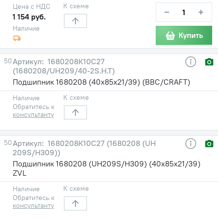
К схеме
Цена с НДС
−
+
1 154 руб.
Наличие
Купить
50
1680208К10С27
(1680208/UH209/40-2S.H.T)
Подшипник 1680208 (40х85х21/39) (BBC/CRAFT)
К схеме
Наличие
Обратитесь к
консультанту
50
1680208К10С27 (1680208 (UH
209S/H309))
Подшипник 1680208 (UH209S/H309) (40х85х21/39)
ZVL
К схеме
Наличие
Обратитесь к
консультанту