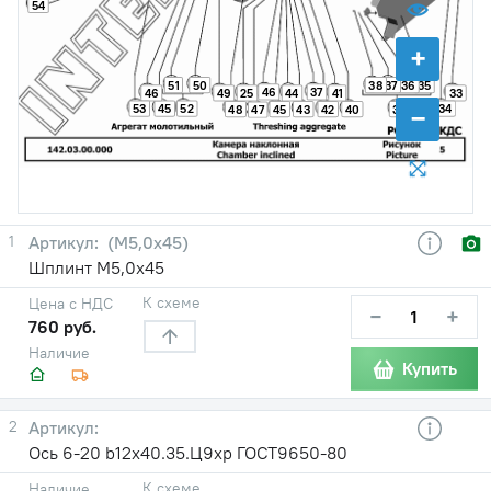
54
+
51
50
38
37
36
35
46
37
46
49
25
44
41
33
53
45
52
34
−
48
45
43
42
40
39
47
1
(М5,0х45)
Шплинт М5,0х45
К схеме
Цена с НДС
−
+
760 руб.
Наличие
Купить
2
Ось 6-20 b12x40.35.Ц9хр ГОСТ9650-80
К схеме
Наличие