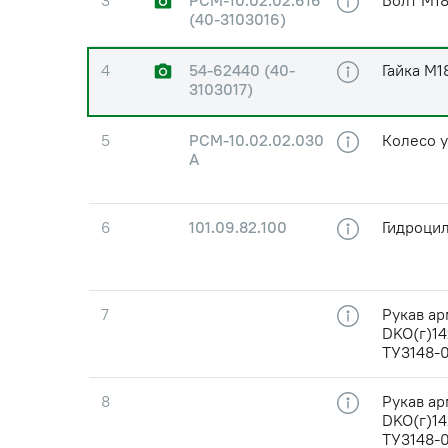
3
РСМ-10.02.02.616
Болт М18
(40-3103016)
4
54-62440 (40-
Гайка М1
3103017)
5
РСМ-10.02.02.030
Колесо 
А
6
101.09.82.100
Гидроци
7
Рукав а
DKO(г)14х
ТУ3148-
8
Рукав а
DKO(г)14х
ТУ3148-