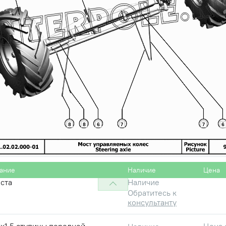
8
8
6
7
7
6
управляемое
Наличие
Обратитесь к
консультанту
ание
Наличие
Цена
ста
Наличие
Обратитесь к
консультанту