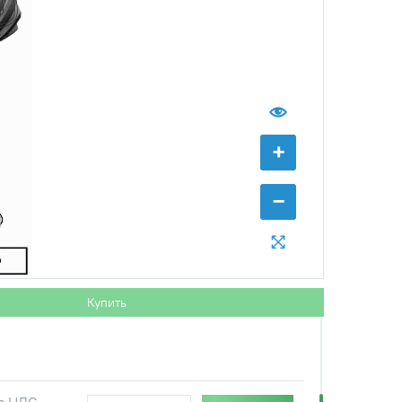
+
−
Купить