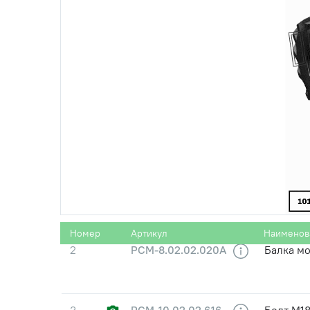
1
РСМ-10.02.02.030
Колесо 
А-01
Номер
Артикул
Наименов
2
РСМ-8.02.02.020А
Балка мо