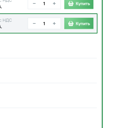
с НДС
−
+
Купить
.
с НДС
−
+
Купить
.