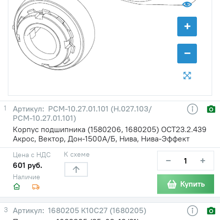
+
−
1
РСМ-10.27.01.101 (Н.027.103/
РСМ-10.27.01.101)
Корпус подшипника (1580206, 1680205) ОСТ23.2.439
Акрос, Вектор, Дон-1500А/Б, Нива, Нива-Эффект
К схеме
Цена с НДС
−
+
601 руб.
Наличие
Купить
3
1680205 К10С27 (1680205)