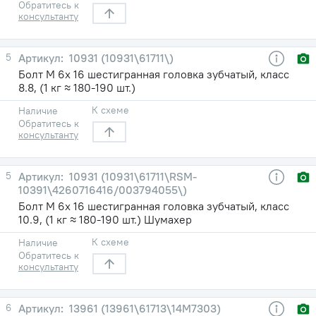
Обратитесь к
консультанту
5
10931 (10931\61711\)
Болт М 6х 16 шестигранная головка зубчатый, класс
8.8, (1 кг ≈ 180-190 шт.)
К схеме
Наличие
Обратитесь к
консультанту
5
10931 (10931\61711\RSM-
10391\4260716416/003794055\)
Болт М 6х 16 шестигранная головка зубчатый, класс
10.9, (1 кг ≈ 180-190 шт.) Шумахер
К схеме
Наличие
Обратитесь к
консультанту
6
13961 (13961\61713\14М7303)