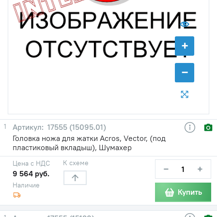
+
−
1
17555 (15095.01)
Головка ножа для жатки Acros, Vector, (под
пластиковый вкладыш), Шумахер
К схеме
Цена с НДС
−
+
9 564 руб.
Наличие
Купить