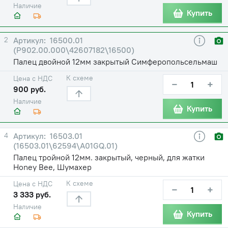
Наличие
Купить
2
16500.01
(Р902.00.000\42607182\16500)
Палец двойной 12мм закрытый Симферопольсельмаш
К схеме
Цена с НДС
−
+
900 руб.
Наличие
Купить
4
16503.01
(16503.01\62594\A01GQ.01)
Палец тройной 12мм. закрытый, черный, для жатки
Honey Bee, Шумахер
К схеме
Цена с НДС
−
+
3 333 руб.
Наличие
Купить