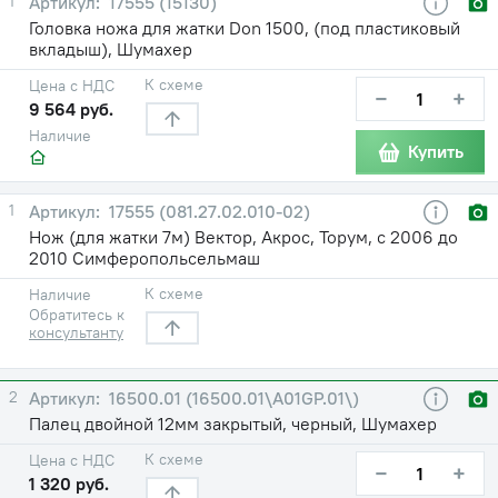
1
17555 (15130)
Головка ножа для жатки Don 1500, (под пластиковый
вкладыш), Шумахер
К схеме
Цена с НДС
−
+
9 564 руб.
Наличие
Купить
1
17555 (081.27.02.010-02)
Нож (для жатки 7м) Вектор, Акрос, Торум, с 2006 до
2010 Симферопольсельмаш
К схеме
Наличие
Обратитесь к
консультанту
2
16500.01 (16500.01\A01GP.01\)
Палец двойной 12мм закрытый, черный, Шумахер
К схеме
Цена с НДС
−
+
1 320 руб.