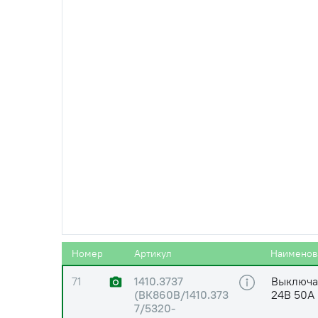
69
Шайба DI
PLATED
69
Шайба ГО
70
Шайба DI
70
Шайба ГО
Номер
Артикул
Наименов
71
1410.3737
Выключа
(ВК860В/1410.373
24В 50А
7/5320-