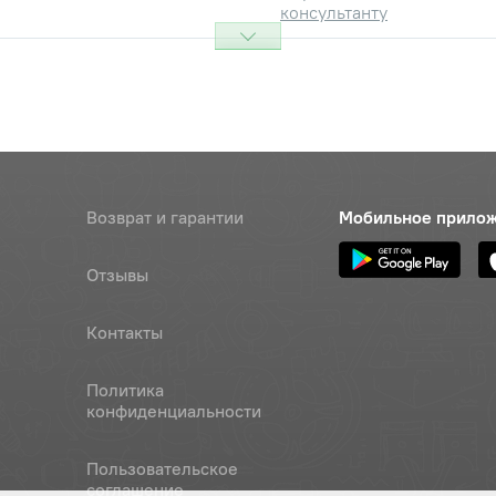
консультанту
тания процессора
Наличие
Обратитесь к
консультанту
окировки
Наличие
Обратитесь к
консультанту
Возврат и гарантии
Мобильное прило
контактора
Наличие
Отзывы
Обратитесь к
консультанту
Контакты
а
Наличие
Обратитесь к
Политика
консультанту
конфиденциальности
а
Наличие
Пользовательское
Обратитесь к
соглашение
консультанту