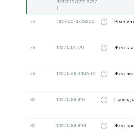
3737010/1212.3737
)
73
ПС-400-3723200
Розетка
78
142.10.01.170
Жгут ста
79
142.10.46.440А-01
Жгут вы
80
142.10.83.310
Провод 
82
142.10.83.810Г
Жгут пр