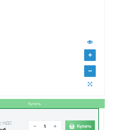
+
−
Купить
с НДС
−
+
Купить
руб.