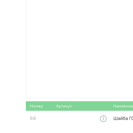
57
Гайка DI
60
Шайба ГО
61
Шайба Г
68
Шайба ГО
Номер
Артикул
Наименов
69
Шайба ГО