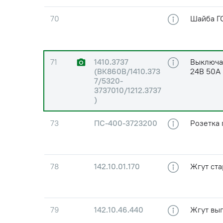
70
Шайба ГО
71
1410.3737
Выключа
(ВК860В/1410.373
24В 50А
7/5320-
3737010/1212.3737
)
73
ПС-400-3723200
Розетка
78
142.10.01.170
Жгут ста
79
142.10.46.440
Жгут вы