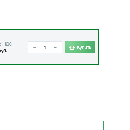
с НДС
−
+
Купить
руб.