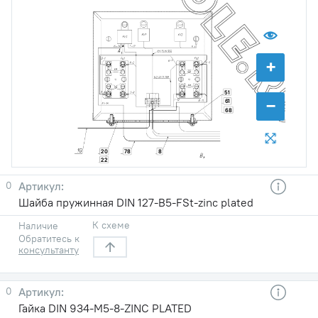
+
51
−
61
68
78
8
20
22
0
Шайба пружинная DIN 127-B5-FSt-zinc plated
К схеме
Наличие
Обратитесь к
консультанту
0
Гайка DIN 934-M5-8-ZINC PLATED