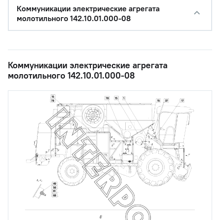
Коммуникации электрические агрегата
молотильного 142.10.01.000-08
Коммуникации электрические агрегата
молотильного 142.10.01.000-08
15
15
78
1
78
15
37
17
49
56
61
68