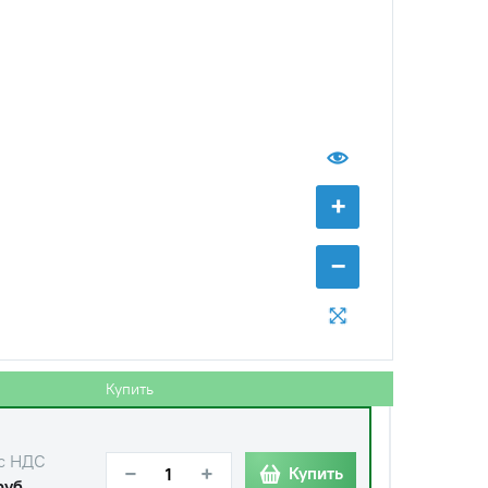
+
−
Купить
с НДС
−
+
Купить
руб.