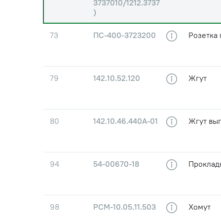
3737010/1212.3737
)
73
ПС-400-3723200
Розетка
79
142.10.52.120
Жгут
80
142.10.46.440А-01
Жгут вы
94
54-00670-18
Проклад
98
РСM-10.05.11.503
Хомут