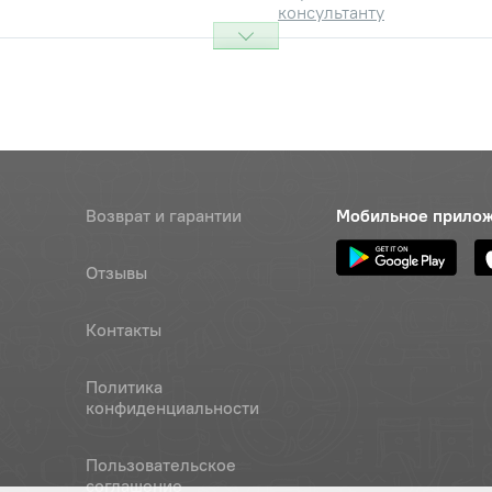
консультанту
N 934-M8-8-ZINC PLATED
Наличие
Обратитесь к
консультанту
N 934-M8-8-ZINC PLATED
Наличие
Обратитесь к
консультанту
Возврат и гарантии
Мобильное прило
СТ5915-70 М8-6H.6.019-2
Наличие
Отзывы
Обратитесь к
консультанту
Контакты
N 933-M8X20-8.8-ZINC PLATED
Наличие
Обратитесь к
Политика
консультанту
конфиденциальности
N 933-M8X20-8.8-ZINC PLATED
Наличие
Пользовательское
Обратитесь к
соглашение
консультанту