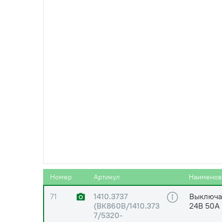
69
Шайба ГО
69
Шайба DI
PLATED
70
Шайба DI
70
Шайба ГО
Номер
Артикул
Наименов
71
1410.3737
Выключа
(ВК860В/1410.373
24В 50А
7/5320-