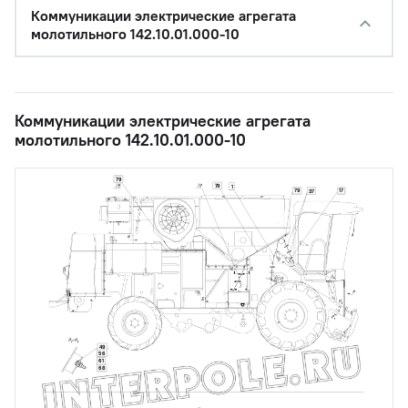
Коммуникации электрические агрегата
молотильного 142.10.01.000-10
Коммуникации электрические агрегата
молотильного 142.10.01.000-10
79
79
1
79
17
37
49
56
61
68