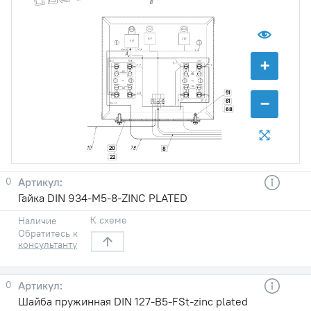
+
51
−
61
68
20
8
22
0
Гайка DIN 934-M5-8-ZINC PLATED
К схеме
Наличие
Обратитесь к
консультанту
0
Шайба пружинная DIN 127-B5-FSt-zinc plated