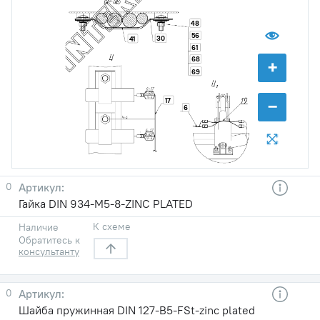
48
56
30
41
61
68
+
69
−
17
6
0
Гайка DIN 934-M5-8-ZINC PLATED
К схеме
Наличие
Обратитесь к
консультанту
0
Шайба пружинная DIN 127-B5-FSt-zinc plated