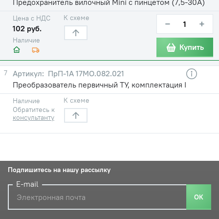
Предохранитель вилочный Mini с пинцетом (7,5-30А)
К схеме
Цена с НДС
−
+
102 руб.
Наличие
Купить
7
ПрП-1А 17МО.082.021
Преобразователь первичный ТУ, комплектация I
К схеме
Наличие
Обратитесь к
консультанту
Подпишитесь на нашу рассылку
E-mail
ОК