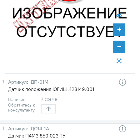
+
−
1
ДП-01М
Датчик положения ЮГИШ.423149.001
К схеме
Наличие
Обратитесь к
консультанту
1
ДО14-1А
Датчик П4М3.850.023 ТУ