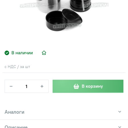
В наличии
с НДС / за шт
−
+
В корзину
Аналоги
Описание