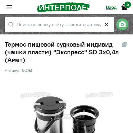
0
Вход
✕
Термос пищевой судковый индивид
(чашки пластм) "Экспресс" SD 3х0,4л
(Амет)
Артикул 1c494