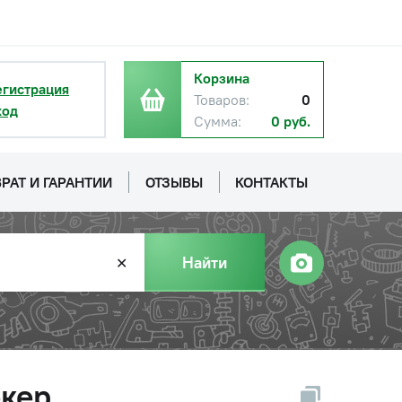
Корзина
егистрация
Товаров:
0
ход
Сумма:
0 руб.
РАТ И ГАРАНТИИ
ОТЗЫВЫ
КОНТАКТЫ
Найти
✕
екер