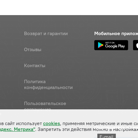
Возврат и гарантии
Мобильное прило
Отзывы
Контакты
Политика
конфиденциальности
Пользовательское
соглашение
а
ов сайт использует
cookies
, применяя метрические и иные с
Подпишитесь на н
ндекс. Метрика"
. Запретить эти действия можно в настройках
E-mail