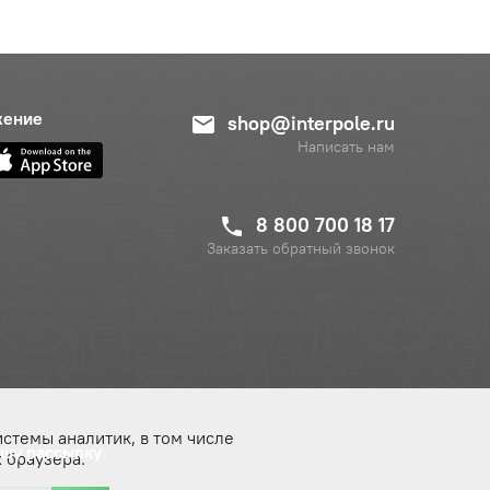
жение
shop@interpole.ru
Написать нам
8 800 700 18 17
Заказать обратный звонок
истемы аналитик, в том числе
ашу рассылку
 браузера.