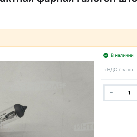
В наличии
с НДС / за шт
−