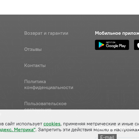
Возврат и гарантии
Мобильное прило
Отзывы
Контакты
Политика
конфиденциальности
Пользовательское
соглашение
а
ов сайт использует
cookies
, применяя метрические и иные с
Подпишитесь на н
ндекс. Метрика"
. Запретить эти действия можно в настройках
E-mail