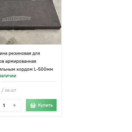
ина резиновая для
ов армированная
ильным кордом L-500мм
наличии
 / за шт
+
Купить