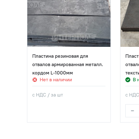
Пластина резиновая для
Пласт
отвалов армированная металл.
отвал
кордом L-1000мм
текст
Нет в наличии
В 
с НДС / за шт
с НДС
−