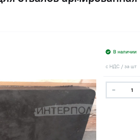
В наличии
с НДС / за шт
−