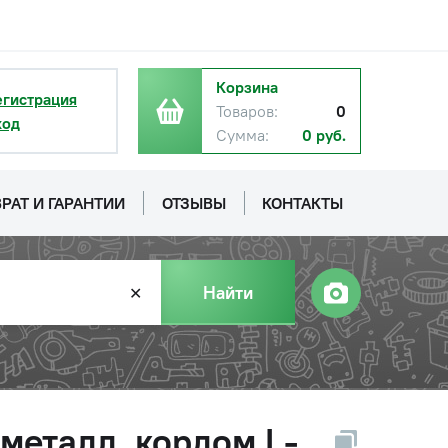
Корзина
егистрация
Товаров:
0
ход
Сумма:
0 руб.
РАТ И ГАРАНТИИ
ОТЗЫВЫ
КОНТАКТЫ
Найти
✕
металл. кордом L-