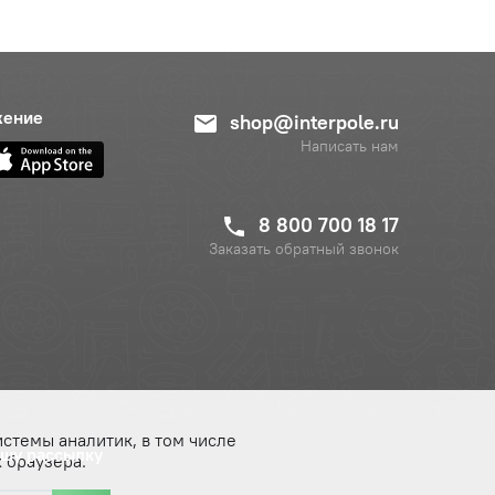
жение
shop@interpole.ru
Написать нам
8 800 700 18 17
Заказать обратный звонок
истемы аналитик, в том числе
ашу рассылку
 браузера.