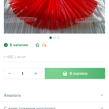
В наличии
с НДС / за шт
−
+
В корзину
Аналоги
С этим товаром покупают