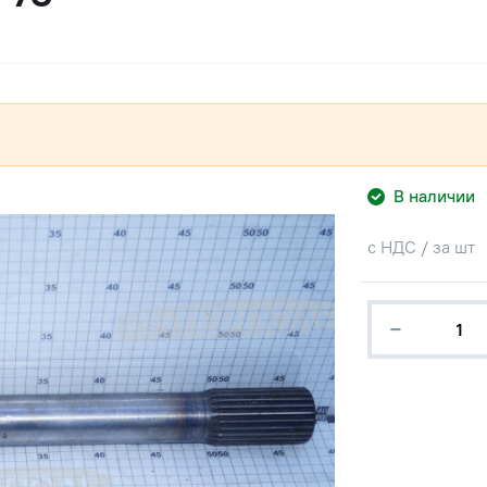
В наличии
с НДС / за шт
−