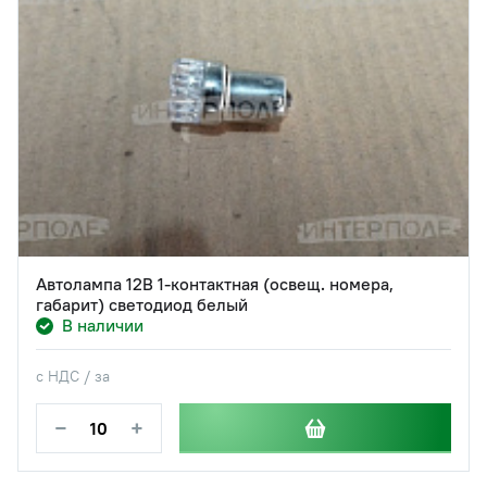
Автолампа 12В 1-контактная (освещ. номера,
габарит) светодиод белый
В наличии
с НДС / за
−
+