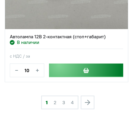
Автолампа 12В 2-контактная (стоп+габарит)
В наличии
с НДС / за
−
+
1
2
3
4