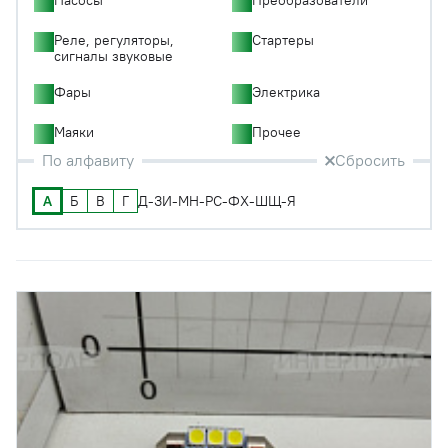
Реле, регуляторы,
Стартеры
сигналы звуковые
Фары
Электрика
Маяки
Прочее
По алфавиту
Сбросить
А
Б
В
Г
Д-З
И-М
Н-Р
С-Ф
Х-Ш
Щ-Я