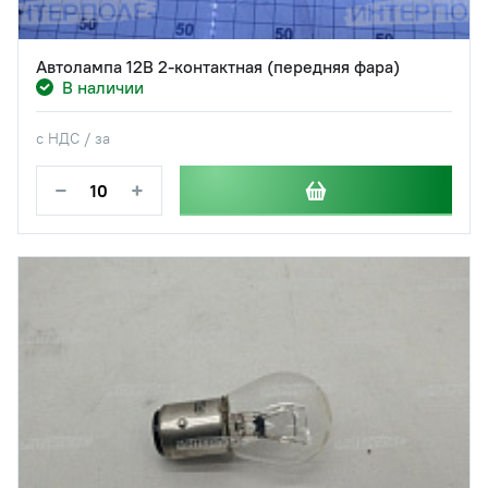
Автолампа 12В 2-контактная (передняя фара)
В наличии
с НДС / за
−
+