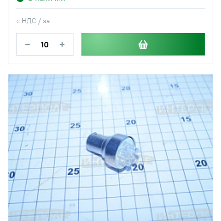
с НДС / за
−
+