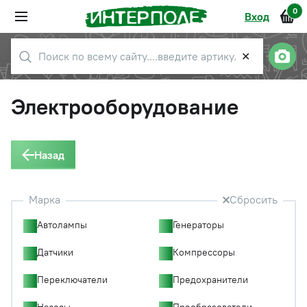
0
Вход
✕
Электрооборудование
Назад
Марка
Сбросить
Автолампы
Генераторы
Датчики
Компрессоры
Переключатели
Предохранители
Насосы
Преобразователи