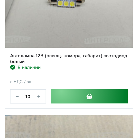
Автолампа 12В (освещ. номера, габарит) светодиод
белый
В наличии
с НДС / за
−
+