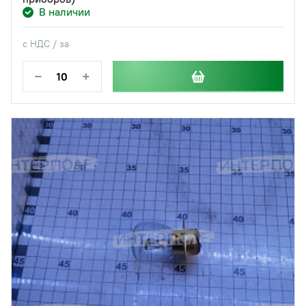
В наличии
с НДС / за
−
+