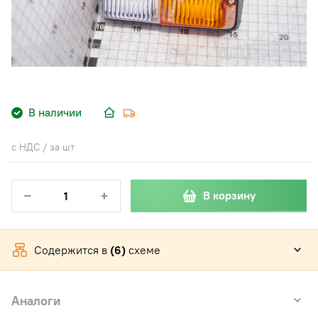
В наличии
с НДС / за шт
−
+
В корзину
Содержится в
(6)
схеме
Аналоги