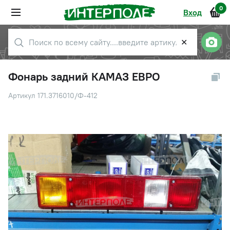
0
Вход
✕
Фонарь задний КАМАЗ ЕВРО
Артикул 171.3716010/Ф-412