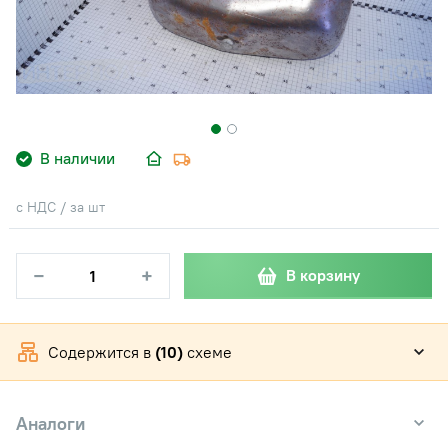
В наличии
с НДС / за шт
−
+
В корзину
Содержится в
(10)
схеме
Аналоги