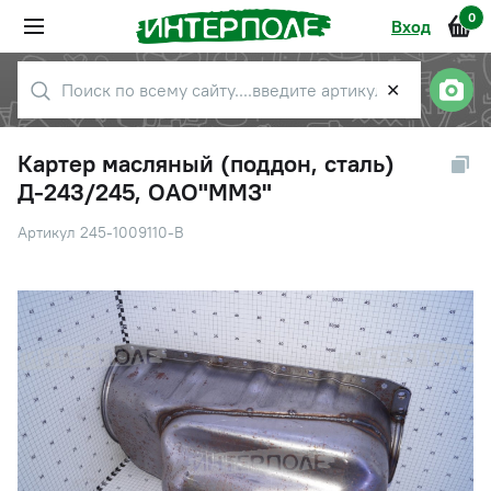
0
Вход
✕
Картер масляный (поддон, сталь)
Д-243/245, ОАО"ММЗ"
Артикул 245-1009110-В