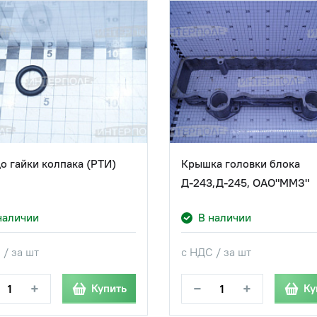
о гайки колпака (РТИ)
Крышка головки блока
Д-243,Д-245, ОАО"ММЗ"
наличии
В наличии
 / за шт
с НДС / за шт
+
−
+
Купить
Ку