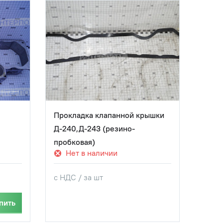
Прокладка клапанной крышки
Прок
Д-240,Д-243 (резино-
пробковая)
Нет в наличии
Не
с НДС / за шт
с НДС
пить