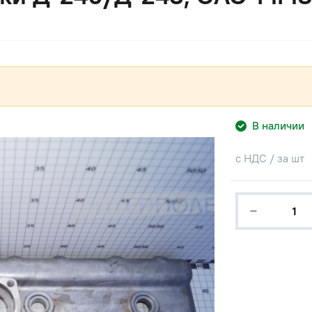
В наличии
с НДС / за шт
−