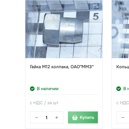
Гайка М12 колпака, ОАО"ММЗ"
Кольц
В наличии
В 
с НДС / за шт
с НДС
−
+
−
пить
Купить