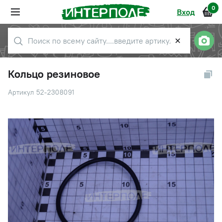
0
Вход
✕
Кольцо резиновое
Артикул 52-2308091