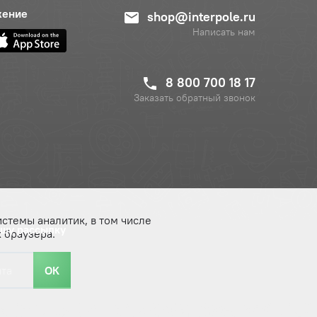
жение
shop@interpole.ru
Написать нам
8 800 700 18 17
Заказать обратный звонок
истемы аналитик, в том числе
ашу рассылку
 браузера.
ОК