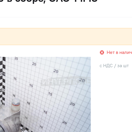
Нет в нали
с НДС / за шт