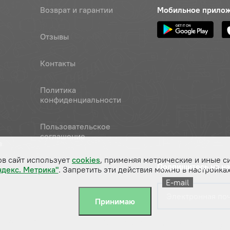
Возврат и гарантии
Мобильное прило
Отзывы
Контакты
Политика
конфиденциальности
Пользовательское
соглашение
а
ов сайт использует
cookies
, применяя метрические и иные с
Подпишитесь на н
ндекс. Метрика"
. Запретить эти действия можно в настройках
E-mail
Принимаю