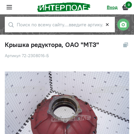
0
Вход
✕
Крышка редуктора, ОАО "МТЗ"
Артикул 72-2308016-Б