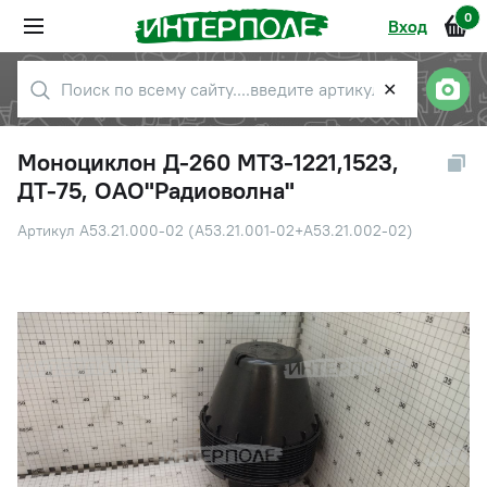
0
Вход
✕
Моноциклон Д-260 МТЗ-1221,1523,
ДТ-75, ОАО"Радиоволна"
Артикул А53.21.000-02 (А53.21.001-02+А53.21.002-02)