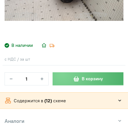
В наличии
с НДС / за шт
−
+
В корзину
Содержится в
(12)
схеме
Аналоги