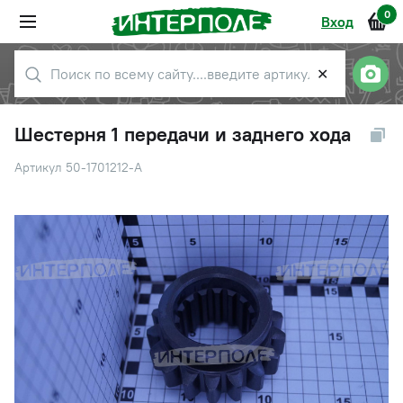
0
Вход
✕
Шестерня 1 передачи и заднего хода
Артикул 50-1701212-А