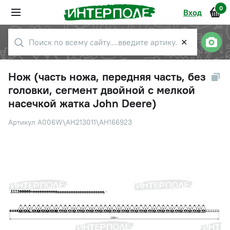
0
Вход
✕
Нож (часть ножа, передняя часть, без
головки, сегмент двойной с мелкой
насечкой жатка John Deere)
Артикул A006W\AH213011\AH166923