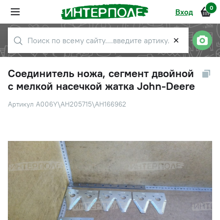
0
Вход
✕
Соединитель ножа, сегмент двойной
с мелкой насечкой жатка John-Deere
Артикул A006Y\AH205715\AH166962