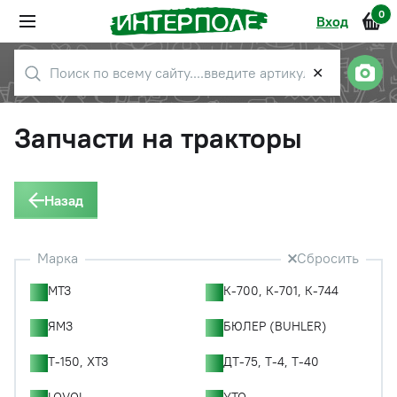
0
Вход
✕
Запчасти на тракторы
Назад
Марка
Сбросить
МТЗ
К-700, К-701, К-744
ЯМЗ
БЮЛЕР (BUHLER)
Т-150, ХТЗ
ДТ-75, Т-4, Т-40
LOVOL
YTO