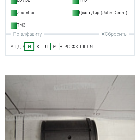
Zoomlion
Джон Дир (John Deere)
ТМЗ
По алфавиту
Сбросить
И
К
Л
М
А-Г
Д-З
Н-Р
С-Ф
Х-Ш
Щ-Я