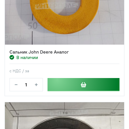
Сальник John Deere Аналог
В наличии
с НДС / за
−
+