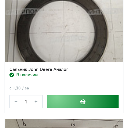
Сальник John Deere Аналог
В наличии
с НДС / за
−
+