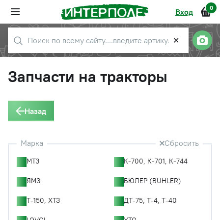
0
Вход
✕
Запчасти на тракторы
Назад
Марка
Сбросить
МТЗ
К-700, К-701, К-744
ЯМЗ
БЮЛЕР (BUHLER)
Т-150, ХТЗ
ДТ-75, Т-4, Т-40
LOVOL
YTO