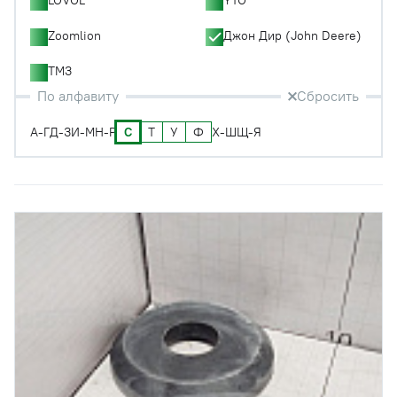
Zoomlion
Джон Дир (John Deere)
ТМЗ
По алфавиту
Сбросить
С
Т
У
Ф
А-Г
Д-З
И-М
Н-Р
Х-Ш
Щ-Я