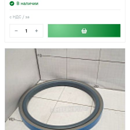
В наличии
с НДС / за
−
+