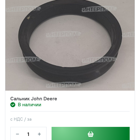
Сальник John Deere
В наличии
с НДС / за
−
+