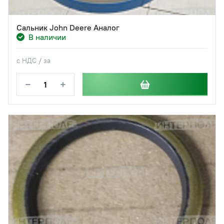
Сальник John Deere Аналог
В наличии
с НДС / за
−
+