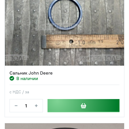
Сальник John Deere
В наличии
с НДС / за
−
+