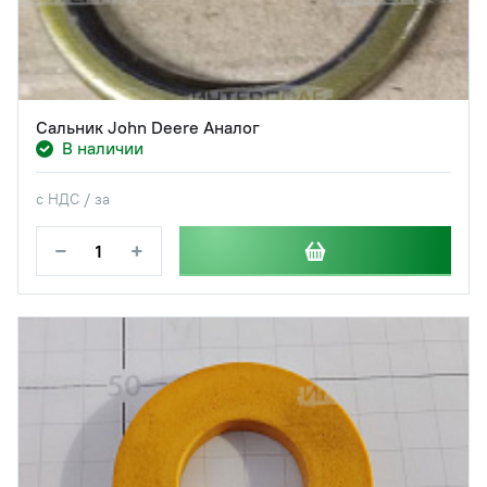
Сальник John Deere Аналог
В наличии
с НДС / за
−
+