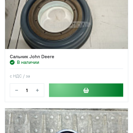
Сальник John Deere
В наличии
с НДС / за
−
+