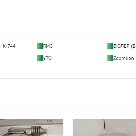
, К-744
ЯМЗ
БЮЛЕР (B
YTO
Zoomlion