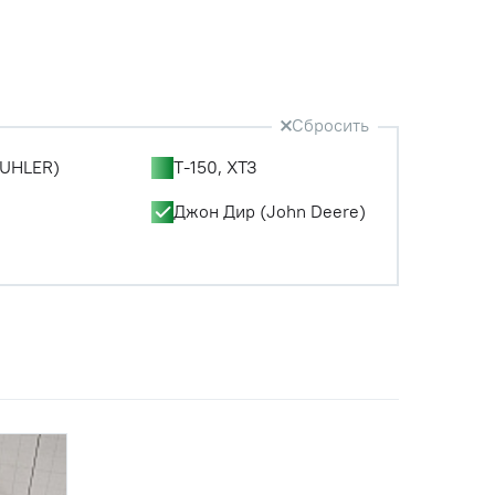
Сбросить
UHLER)
Т-150, ХТЗ
Джон Дир (John Deere)