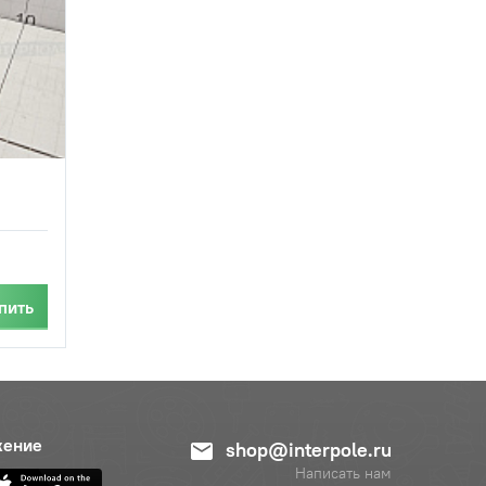
пить
жение
shop@interpole.ru
Написать нам