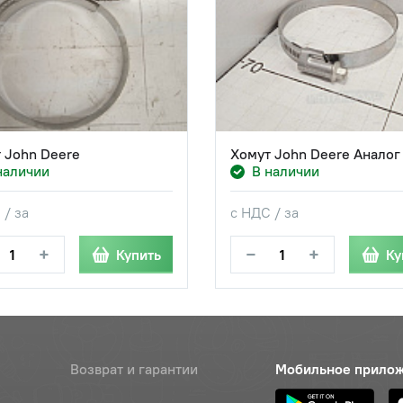
 John Deere
Хомут John Deere Аналог
наличии
В наличии
 / за
с НДС / за
+
−
+
Купить
Ку
Возврат и гарантии
Мобильное прило