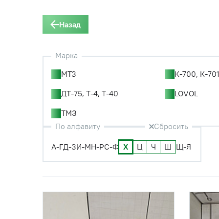
Назад
Марка
МТЗ
К-700, К-701
ДТ-75, Т-4, Т-40
LOVOL
ТМЗ
По алфавиту
Сбросить
А-Г
Д-З
И-М
Н-Р
С-Ф
Х
Ц
Ч
Ш
Щ-Я