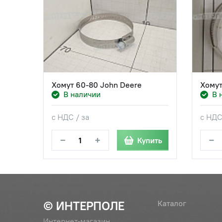
Хомут 60-80 John Deere
Хомут
В наличии
В 
с НДС / за
с НДС
−
+
−
Купить
© ИНТЕРПОЛЕ
Каталог
Интернет-магазин