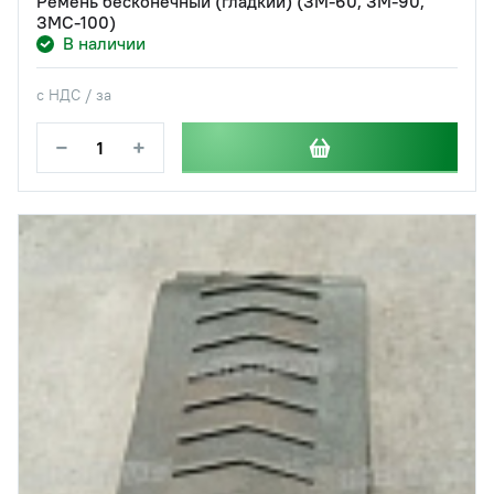
Ремень бесконечный (гладкий) (ЗМ-60, ЗМ-90,
ЗМС-100)
В наличии
с НДС / за
−
+