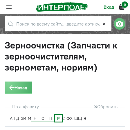
0
Вход
✕
Зерноочистка (Запчасти к
зерноочистителям,
зернометам, нориям)
Назад
По алфавиту
Сбросить
Н
О
П
Р
А-Г
Д-З
И-М
С-Ф
Х-Ш
Щ-Я