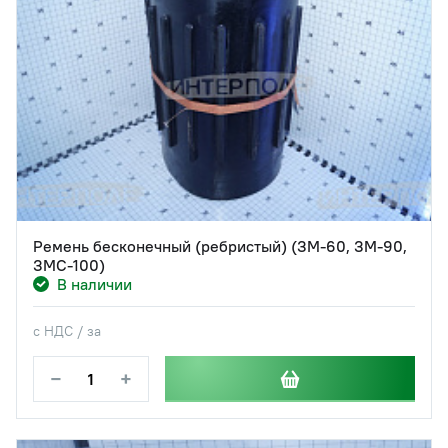
Ремень бесконечный (ребристый) (ЗМ-60, ЗМ-90,
ЗМС-100)
В наличии
с НДС / за
−
+