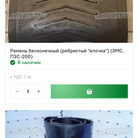
Ремень бесконечный (ребристый "елочка") (ЗМС,
ПЗС-200)
В наличии
с НДС / за
−
+