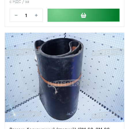
с НДС / за
−
+