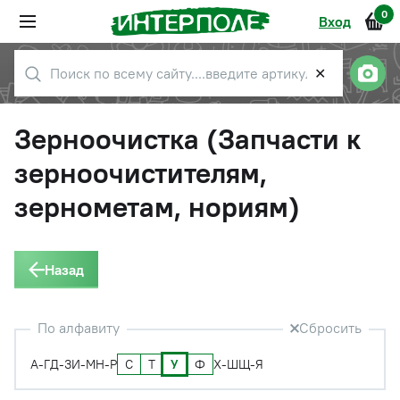
0
Вход
✕
Зерноочистка (Запчасти к
зерноочистителям,
зернометам, нориям)
Назад
По алфавиту
Сбросить
С
Т
У
Ф
А-Г
Д-З
И-М
Н-Р
Х-Ш
Щ-Я