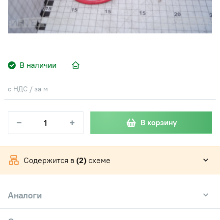
В наличии
с НДС / за м
−
+
В корзину
Содержится в
(2)
схеме
Аналоги