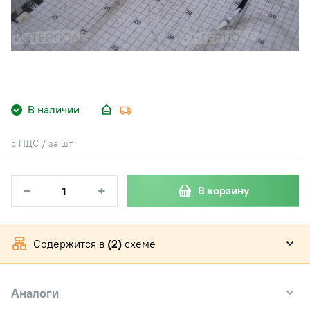
В наличии
с НДС / за шт
−
+
В корзину
Содержится в
(2)
схеме
Аналоги