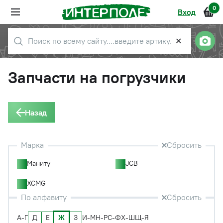
0
Вход
✕
Запчасти на погрузчики
Назад
Марка
Сбросить
Маниту
JCB
XCMG
По алфавиту
Сбросить
Д
Е
Ж
З
А-Г
И-М
Н-Р
С-Ф
Х-Ш
Щ-Я