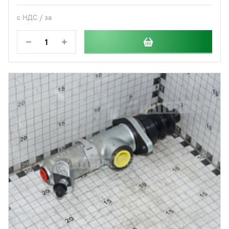
с НДС / за
−
+