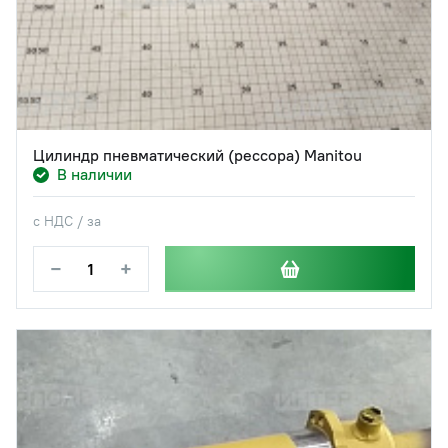
Цилиндр пневматический (рессора) Manitou
В наличии
с НДС / за
−
+