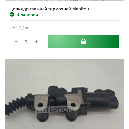
Цилиндр главный тормозной Manitou
В наличии
с НДС / за
−
+