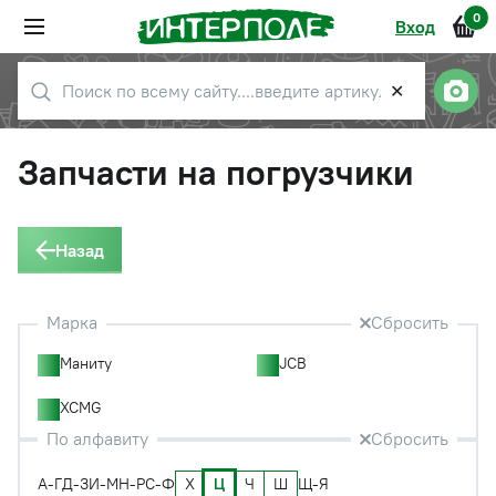
0
Вход
✕
Запчасти на погрузчики
Назад
Марка
Сбросить
Маниту
JCB
XCMG
По алфавиту
Сбросить
Х
Ц
Ч
Ш
А-Г
Д-З
И-М
Н-Р
С-Ф
Щ-Я