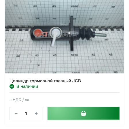
Цилиндр тормозной главный JCB
В наличии
с НДС / за
−
+