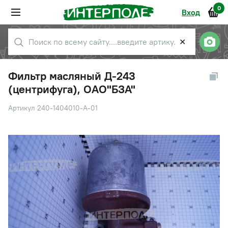
0
Вход
✕
Фильтр масляный Д-243
(центрифуга), ОАО"БЗА"
Артикул 240-1404010-А-01