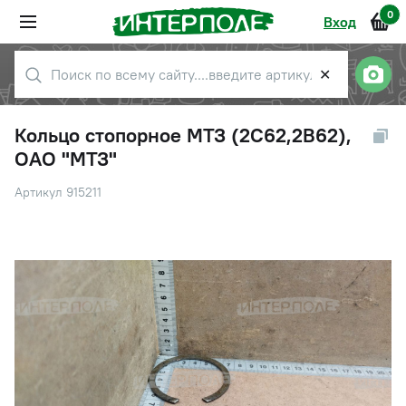
0
Вход
✕
Кольцо стопорное МТЗ (2С62,2В62),
ОАО "МТЗ"
Артикул 915211