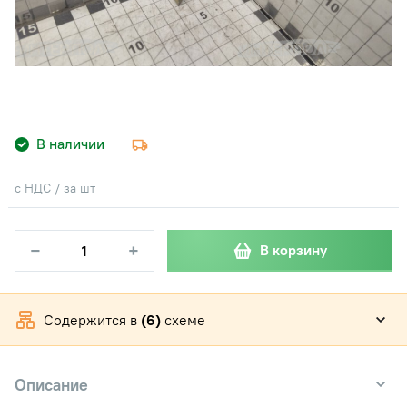
В наличии
с НДС / за шт
−
+
В корзину
Содержится в
(6)
схеме
Описание