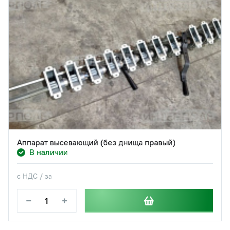
Аппарат высевающий (без днища правый)
В наличии
с НДС / за
−
+