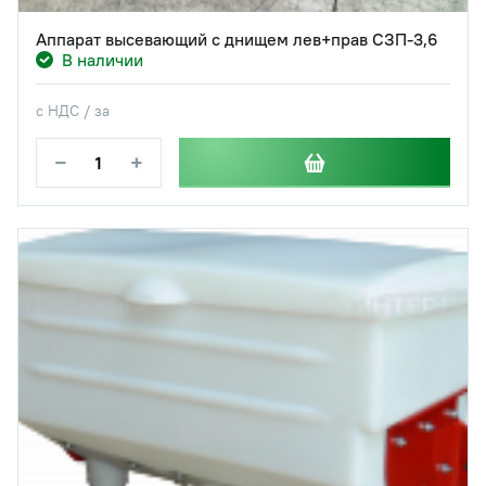
Аппарат высевающий с днищем лев+прав СЗП-3,6
В наличии
с НДС / за
−
+