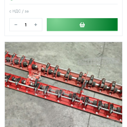
с НДС / за
−
+