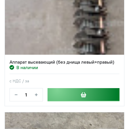
Аппарат высевающий (без днища левый+правый)
В наличии
с НДС / за
−
+