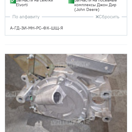
Elvorti
комплексы Джон Дир
(John Deere)
По алфавиту
Сбросить
А-Г
Д-З
И-М
Н-Р
С-Ф
Х-Ш
Щ-Я