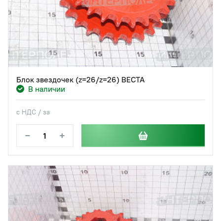
Блок звездочек (z=26/z=26) ВЕСТА
В наличии
с НДС / за
−
+