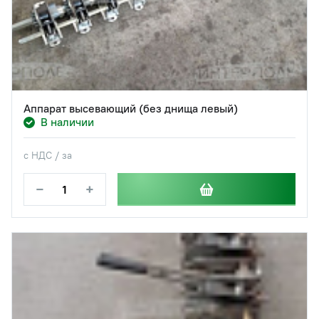
Аппарат высевающий (без днища левый)
В наличии
с НДС / за
−
+