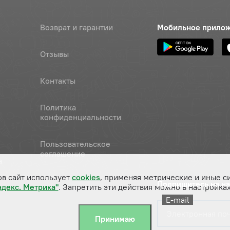
Возврат и гарантии
Мобильное прило
Отзывы
Контакты
Политика
конфиденциальности
Пользовательское
соглашение
а
ов сайт использует
cookies
, применяя метрические и иные с
Подпишитесь на н
ндекс. Метрика"
. Запретить эти действия можно в настройках
E-mail
Принимаю