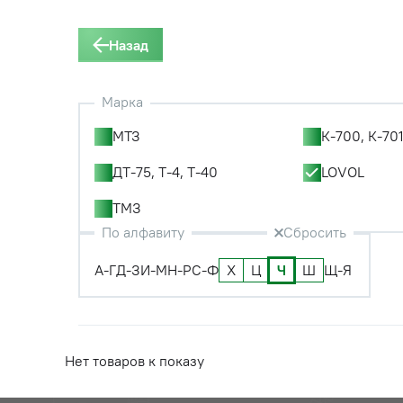
Назад
Марка
МТЗ
К-700, К-701
ДТ-75, Т-4, Т-40
LOVOL
ТМЗ
По алфавиту
Сбросить
А-Г
Д-З
И-М
Н-Р
С-Ф
Х
Ц
Ч
Ш
Щ-Я
Нет товаров к показу