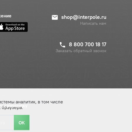
жение
shop@interpole.ru
Написать нам
8 800 700 18 17
Заказать обратный звонок
истемы аналитик, в том числе
ашу рассылку
 браузера.
ОК