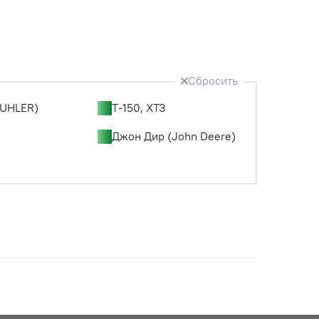
Сбросить
UHLER)
Т-150, ХТЗ
Джон Дир (John Deere)