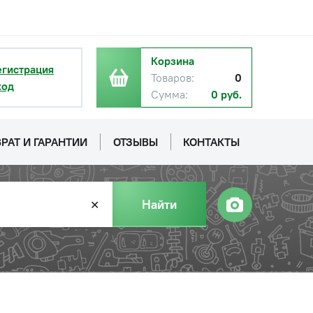
Корзина
егистрация
Товаров:
0
ход
Сумма:
0 руб.
РАТ И ГАРАНТИИ
ОТЗЫВЫ
КОНТАКТЫ
Найти
✕