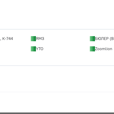
, К-744
ЯМЗ
БЮЛЕР (B
YTO
Zoomlion