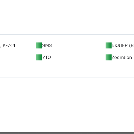
, К-744
ЯМЗ
БЮЛЕР (B
YTO
Zoomlion