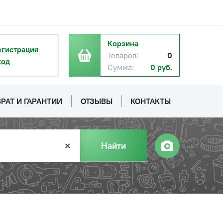
Корзина
егистрация
Товаров:
0
ход
Сумма:
0 руб.
РАТ И ГАРАНТИИ
ОТЗЫВЫ
КОНТАКТЫ
Найти
✕