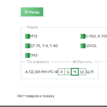
Назад
Марка
МТЗ
К-700, К-701
ДТ-75, Т-4, Т-40
LOVOL
ТМЗ
По алфавиту
Сбросить
А-Г
Д-З
И-М
Н-Р
С-Ф
Х
Ц
Ч
Ш
Щ-Я
Нет товаров к показу