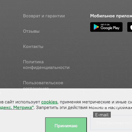
Возврат и гарантии
Мобильное прило
Отзывы
Контакты
Политика
конфиденциальности
Пользовательское
соглашение
а
ов сайт использует
cookies
, применяя метрические и иные с
Подпишитесь на н
ндекс. Метрика"
. Запретить эти действия можно в настройках
E-mail
Принимаю