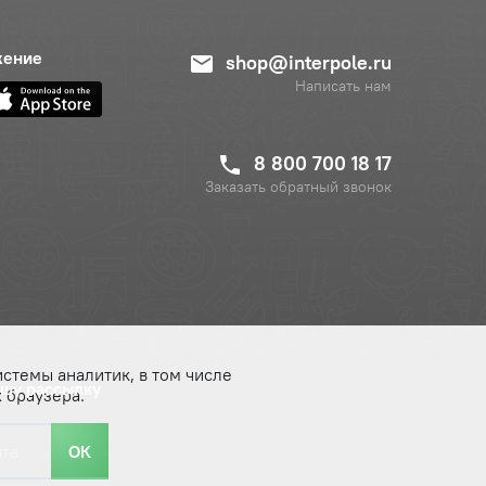
жение
shop@interpole.ru
Написать нам
8 800 700 18 17
Заказать обратный звонок
истемы аналитик, в том числе
ашу рассылку
 браузера.
ОК