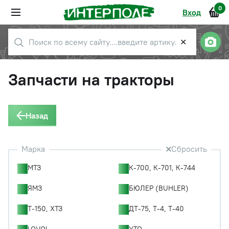
0
Вход
✕
Запчасти на тракторы
Назад
Марка
Сбросить
МТЗ
К-700, К-701, К-744
ЯМЗ
БЮЛЕР (BUHLER)
Т-150, ХТЗ
ДТ-75, Т-4, Т-40
LOVOL
YTO