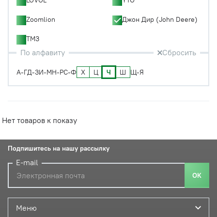
Zoomlion
Джон Дир (John Deere)
ТМЗ
По алфавиту
Сбросить
Х
Ц
Ч
Ш
А-Г
Д-З
И-М
Н-Р
С-Ф
Щ-Я
Нет товаров к показу
Подпишитесь на нашу рассылку
E-mail
ОК
Меню